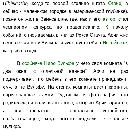
(
Chillicothe
, когда-то первой столице штата
Огайо
, а
сейчас - маленьком городке в американской глубинке),
позже он жил в Зейнсвилле, где, как и его
автор
, стал
чемпионом конкурса по правописанию. К началу
событий, описываемых в книгах Рекса Стаута, Арчи уже
семь лет живет у Вульфа и чувствует себя в
Нью-Йорке
,
как рыба в воде.
В
особняке Ниро Вульфа
у него своя комната "в
два окна, с отдельной ванной". Арчи не раз
подчеркивает, что мебель в его комнате принадлежит
ему, а не Вульфу. На стенах комнаты висят картины,
нарисованные самим Гудвином и фотография его
родителей, на полу лежит ковер, которым Арчи гордится,
а под кроватью — сигнальное устройство,
срабатывающее, когда кто-то подходит к спальне
Вульфа.