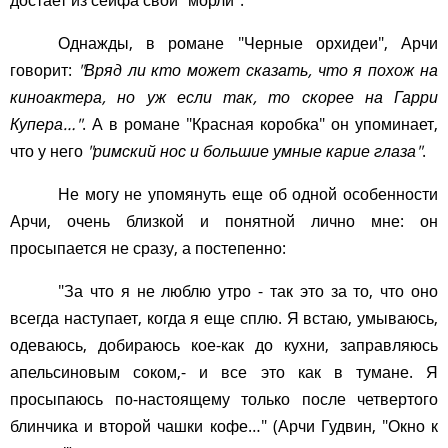
достает из сейфа свой "морли".
Однажды, в романе "Черные орхидеи", Арчи
говорит:
"Вряд ли кто может сказать, что я похож на
киноактера, но уж если так, то скорее на Гарри
Купера…"
. А в романе "Красная коробка" он упоминает,
что у него
"римский нос и большие умные карие глаза"
.
Не могу не упомянуть еще об одной особенности
Арчи, очень близкой и понятной лично мне: он
просыпается не сразу, а постепенно:
"За что я не люблю утро - так это за то, что оно
всегда наступает, когда я еще сплю. Я встаю, умываюсь,
одеваюсь, добираюсь кое-как до кухни, заправляюсь
апельсиновым соком,- и все это как в тумане. Я
просыпаюсь по-настоящему только после четвертого
блинчика и второй чашки кофе…" (Арчи Гудвин, "Окно к