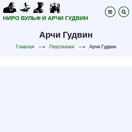
Перейти
к
НИРО ВУЛЬФ И АРЧИ ГУДВИН
основному
содержанию
Арчи Гудвин
Главная
⟶
Персонажи
⟶
Арчи Гудвин