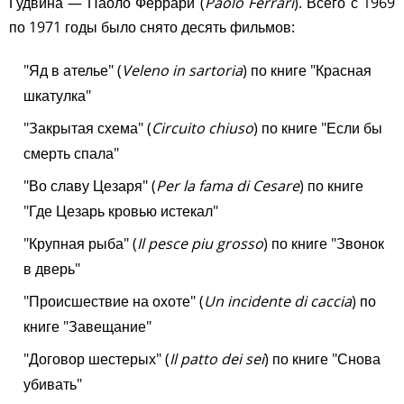
Гудвина — Паоло Феррари (
Paolo Ferrari
). Всего с 1969
по 1971 годы было снято десять фильмов:
"Яд в ателье" (
Veleno in sartoria
) по книге "Красная
шкатулка"
"Закрытая схема" (
Circuito chiuso
) по книге "Если бы
смерть спала"
"Во славу Цезаря" (
Per la fama di Cesare
) по книге
"Где Цезарь кровью истекал"
"Крупная рыба" (
Il pesce piu grosso
) по книге "Звонок
в дверь"
"Происшествие на охоте" (
Un incidente di caccia
) по
книге "Завещание"
"Договор шестерых" (
Il patto dei sei
) по книге "Снова
убивать"