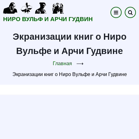
Перейти
к
НИРО ВУЛЬФ И АРЧИ ГУДВИН
основному
содержанию
Экранизации книг о Ниро
Вульфе и Арчи Гудвине
Главная
⟶
Экранизации книг о Ниро Вульфе и Арчи Гудвине