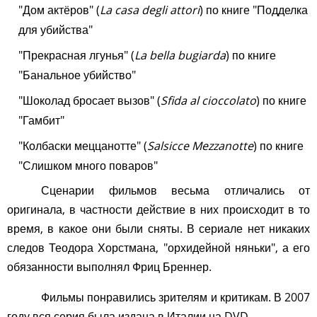
"Дом актёров" (
La casa degli attori
) по книге "Подделка
для убийства"
"Прекрасная лгунья" (
La bella bugiarda
) по книге
"Банальное убийство"
"Шоколад бросает вызов" (
Sfida al cioccolato
) по книге
"Гамбит"
"Колбаски меццанотте" (
Salsicce Mezzanotte
) по книге
"Слишком много поваров"
Сценарии фильмов весьма отличались от
оригинала, в частности действие в них происходит в то
время, в какое они были сняты. В сериале нет никаких
следов Теодора Хорстмана, "орхидейной няньки", а его
обязанности выполнял Фриц Бреннер.
Фильмы понравились зрителям и критикам. В 2007
году вся серия была издана в Италии на DVD.