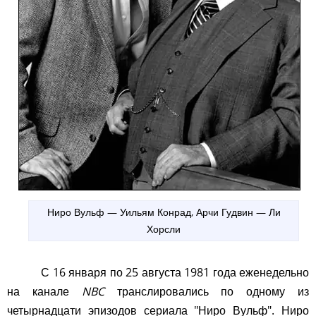
Ниро Вульф — Уильям Конрад, Арчи Гудвин — Ли
Хорсли
С 16 января по 25 августа 1981 года еженедельно
на канале
NBC
транслировались по одному из
четырнадцати эпизодов сериала "Ниро Вульф". Ниро