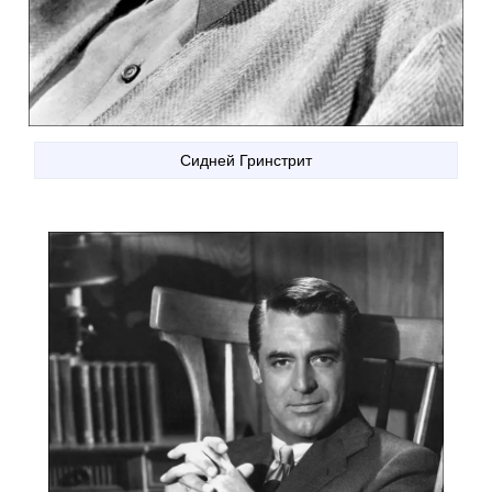
Сидней Гринстрит