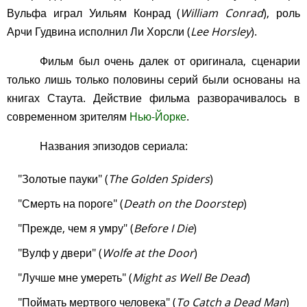
Вульфа играл Уильям Конрад (
William Conrad
), роль
Арчи Гудвина исполнил Ли Хорсли (
Lee Horsley
).
Фильм был очень далек от оригинала, сценарии
только лишь только половины серий были основаны на
книгах Стаута. Действие фильма разворачивалось в
современном зрителям
Нью-Йорке
.
Названия эпизодов сериала:
"Золотые пауки" (
The Golden Spiders
)
"Смерть на пороге" (
Death on the Doorstep
)
"Прежде, чем я умру" (
Before I Die
)
"Вулф у двери" (
Wolfe at the Door
)
"Лучше мне умереть" (
Might as Well Be Dead
)
"Поймать мертвого человека" (
To Catch a Dead Man
)