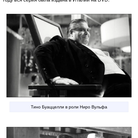
Тино Буаццелли в роли Ниро Вульфа