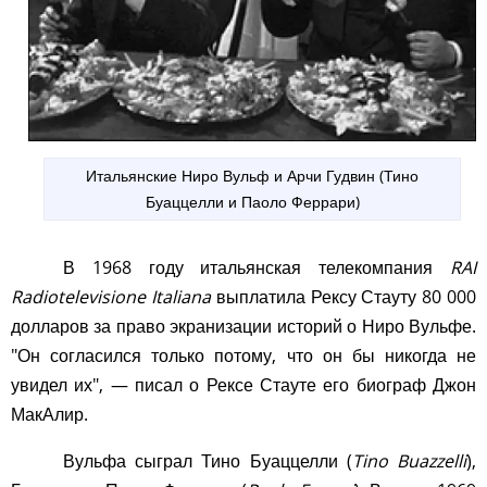
Итальянские Ниро Вульф и Арчи Гудвин (Тино
Буаццелли и Паоло Феррари)
В 1968 году итальянская телекомпания
RAI
Radiotelevisione Italiana
выплатила Рексу Стауту 80 000
долларов за право экранизации историй о Ниро Вульфе.
"Он согласился только потому, что он бы никогда не
увидел их", — писал о Рексе Стауте его биограф Джон
МакАлир.
Вульфа сыграл Тино Буаццелли (
Tino Buazzelli
),