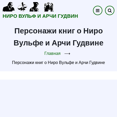
Перейти
к
НИРО ВУЛЬФ И АРЧИ ГУДВИН
основному
содержанию
Персонажи книг о Ниро
Вульфе и Арчи Гудвине
Главная
⟶
Персонажи книг о Ниро Вульфе и Арчи Гудвине