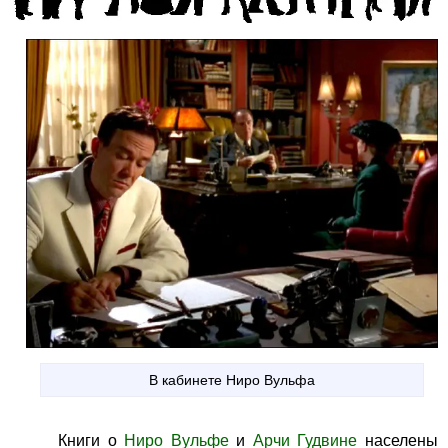
В кабинете Ниро Вульфа
Книги о
Ниро Вульфе
и
Арчи Гудвине
населены