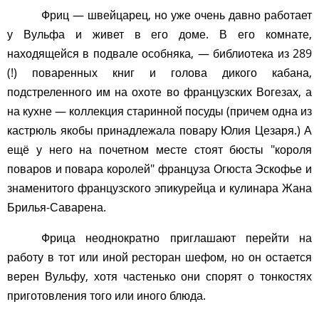
Фриц — швейцарец, но уже очень давно работает
у Вульфа и живет в его доме. В его комнате,
находящейся в подвале особняка, — библиотека из 289
(!) поваренных книг и голова дикого кабана,
подстреленного им на охоте во французских Вогезах, а
на кухне — коллекция старинной посуды (причем одна из
кастрюль якобы принадлежала повару Юлия Цезаря.) А
ещё у него на почетном месте стоят бюсты "короля
поваров и повара королей" француза Огюста Эскофье и
знаменитого французского эпикурейца и кулинара Жана
Брилья-Саварена.
Фрица неоднократно приглашают перейти на
работу в тот или иной ресторан шефом, но он остается
верен Вульфу, хотя частенько они спорят о тонкостях
приготовления того или иного блюда.