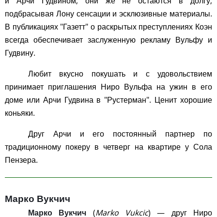
и Арчи Гудвином, они же не остаются в долгу,
подбрасывая Лону сенсации и эсклюзивные материалы.
В публикациях "Газетт" о раскрытых преступлениях Коэн
всегда обеспечивает заслуженную рекламу Вульфу и
Гудвину.
Любит вкусно покушать и с удовольствием
принимает приглашения Ниро Вульфа на ужин в его
доме или Арчи Гудвина в "Рустерман". Ценит хорошие
коньяки.
Друг Арчи и его постоянный партнер по
традиционному покеру в четверг на квартире у Сола
Пензера.
Марко Вукчич
Марко Вукчич
(
Marko Vukcic
) — друг Ниро