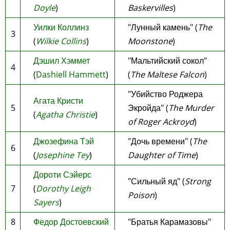
Doyle
)
Baskervilles
)
Уилки Коллинз
"Лунный камень" (
The
3
(
Wilkie Collins
)
Moonstone
)
Дэшил Хэммет
"Мальтийский сокол"
4
(
Dashiell Hammett
)
(
The Maltese Falcon
)
"Убийство Роджера
Агата Кристи
5
Экройда" (
The Murder
(
Agatha Christie
)
of Roger Ackroyd
)
Джозефина Тэй
"Дочь времени" (
The
6
(
Josephine Tey
)
Daughter of Time
)
Дороти Сэйерс
"Сильный яд" (
Strong
7
(
Dorothy Leigh
Poison
)
Sayers
)
8
Федор Достоевский
"Братья Карамазовы"