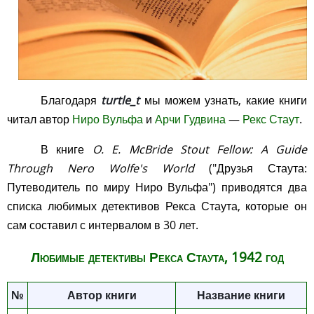
Благодаря
turtle_t
мы можем узнать, какие книги
читал автор
Ниро Вульфа
и
Арчи Гудвина
—
Рекс Стаут
.
В книге
O. E. McBride
Stout Fellow: A Guide
Through Nero Wolfe's World
("Друзья Стаута:
Путеводитель по миру Ниро Вульфа") приводятся два
списка любимых детективов Рекса Стаута, которые он
сам составил с интервалом в 30 лет.
Любимые детективы Рекса Стаута, 1942 год
№
Автор книги
Название книги