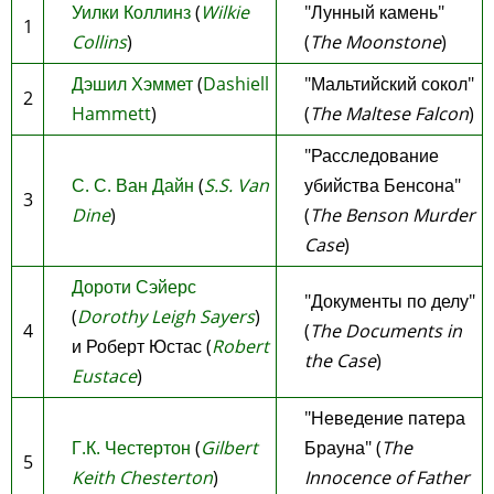
Уилки Коллинз
(
Wilkie
"Лунный камень"
1
Collins
)
(
The Moonstone
)
Дэшил Хэммет
(
Dashiell
"Мальтийский сокол"
2
Hammett
)
(
The Maltese Falcon
)
"Расследование
С. С. Ван Дайн
(
S.S. Van
убийства Бенсона"
3
Dine
)
(
The Benson Murder
Case
)
Дороти Сэйерс
"Документы по делу"
(
Dorothy Leigh Sayers
)
4
(
The Documents in
и Роберт Юстас (
Robert
the Case
)
Eustace
)
"Неведение патера
Г.К. Честертон
(
Gilbert
Брауна" (
The
5
Keith Chesterton
)
Innocence of Father