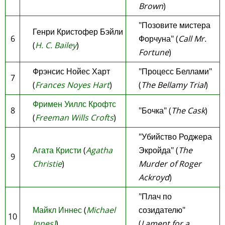
Brown
)
"Позовите мистера
Генри Кристофер Бэйли
6
Форчуна" (
Call Mr.
(
H. C. Bailey
)
Fortune
)
Фрэнсис Нойес Харт
"Процесс Беллами"
7
(
Frances Noyes Hart
)
(
The Bellamy Trial
)
Фримен Уиллс Крофтс
8
"Бочка" (
The Cask
)
(
Freeman Wills Crofts
)
"Убийство Роджера
Агата Кристи
(
Agatha
Экройда" (
The
9
Christie
)
Murder of Roger
Ackroyd
)
"Плач по
Майкл Иннес
(
Michael
созидателю"
10
Innes)
)
(
Lament for a