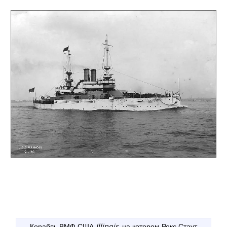
Корабль ВМФ США
Illinois
, на котором Рекс Стаут