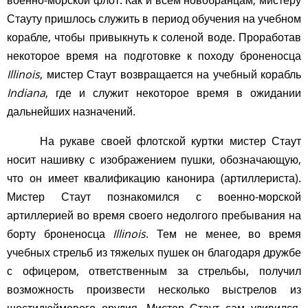
военно-морской флот. Как и всем новобранцам, мистеру
Стауту пришлось служить в период обучения на учебном
корабле, чтобы привыкнуть к соленой воде. Проработав
некоторое время на подготовке к походу броненосца
Illinois
, мистер Стаут возвращается на учебный корабль
Indiana
, где и служит некоторое время в ожидании
дальнейших назначений.
На рукаве своей флотской куртки мистер Стаут
носит нашивку с изображением пушки, обозначающую,
что он имеет квалификацию канонира (артиллериста).
Мистер Стаут познакомился с военно-морской
артиллерией во время своего недолгого пребывания на
борту броненосца
Illinois
. Тем не менее, во время
учебных стрельб из тяжелых пушек он благодаря дружбе
с офицером, ответственным за стрельбы, получил
возможность произвести несколько выстрелов из