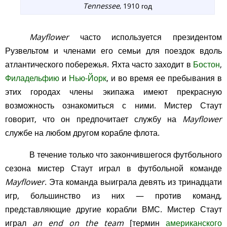
Tennessee
, 1910 год
Mayflower
часто используется президентом
Рузвельтом и членами его семьи для поездок вдоль
атлантического побережья. Яхта часто заходит в
Бостон
,
Филадельфию
и
Нью-Йорк
, и во время ее пребывания в
этих городах члены экипажа имеют прекрасную
возможность ознакомиться с ними. Мистер Стаут
говорит, что он предпочитает службу на
Mayflower
службе на любом другом корабле флота.
В течение только что закончившегося футбольного
сезона мистер Стаут играл в футбольной команде
Mayflower
. Эта команда выиграла девять из тринадцати
игр, большинство из них — против команд,
представляющие другие корабли ВМС. Мистер Стаут
играл
an end on the team
[термин
американского