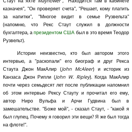
Стаут на яхте
Mayflower
", "Находится там в кабинете
казначея", "Он проверяет счета", "Решает, кому платить
за напитки", "Многое видит в семье Рузвельта"
(напомню, что Рекс Стаут служил в должности
бухгалтера, а
президентом США
был в это время Теодор
Рузвельт).
Истории неизвестно, кто был автором этого
интервью, а "раскопали" его биограф и друг Рекса
Стаута Джон МакАлир (
John McAleer
) и историк из
Канзаса Джон Рипли (
John W. Ripley
). Когда МакАлир
почти через семьдесят лет после публикации напомнил
об этом интервью Рексу Стауту и прочитал его ему,
автор Ниро Вульфа и Арчи Гудвина был в
замешательстве. "Боже мой", - сказал Стаут, - "какой я
был глупец. Почему я говорил эти вещи? Я же был тогда
на флоте!".