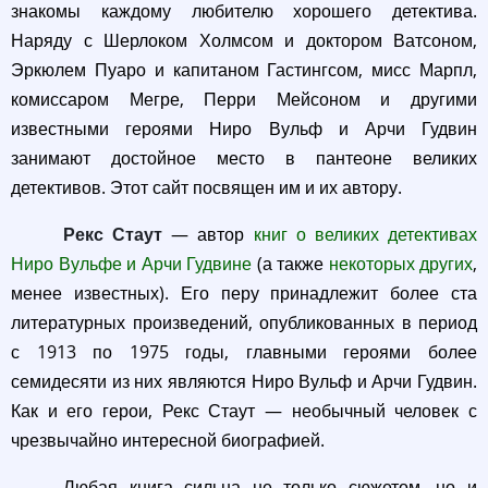
знакомы каждому любителю хорошего детектива.
Наряду с Шерлоком Холмсом и доктором Ватсоном,
Эркюлем Пуаро и капитаном Гастингсом, мисс Марпл,
комиссаром Мегре, Перри Мейсоном и другими
известными героями Ниро Вульф и Арчи Гудвин
занимают достойное место в пантеоне великих
детективов. Этот сайт посвящен им и их автору.
Рекс Стаут
— автор
книг о великих детективах
Ниро Вульфе и Арчи Гудвине
(а также
некоторых других
,
менее известных). Его перу принадлежит более ста
литературных произведений, опубликованных в период
с 1913 по 1975 годы, главными героями более
семидесяти из них являются Ниро Вульф и Арчи Гудвин.
Как и его герои, Рекс Стаут — необычный человек с
чрезвычайно интересной биографией.
Любая книга сильна не только сюжетом, но и