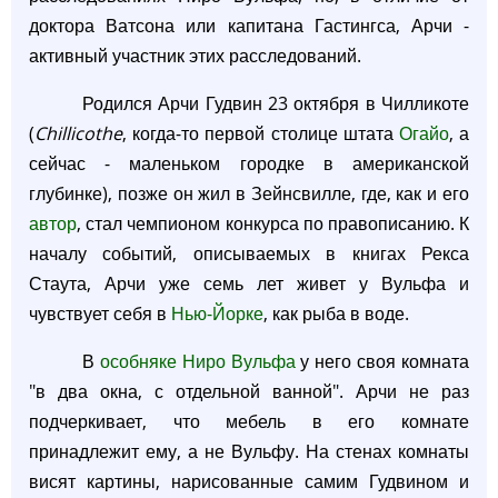
доктора Ватсона или капитана Гастингса, Арчи -
активный участник этих расследований.
Родился Арчи Гудвин 23 октября в Чилликоте
(
Chillicothe
, когда-то первой столице штата
Огайо
, а
сейчас - маленьком городке в американской
глубинке), позже он жил в Зейнсвилле, где, как и его
автор
, стал чемпионом конкурса по правописанию. К
началу событий, описываемых в книгах Рекса
Стаута, Арчи уже семь лет живет у Вульфа и
чувствует себя в
Нью-Йорке
, как рыба в воде.
В
особняке Ниро Вульфа
у него своя комната
"в два окна, с отдельной ванной". Арчи не раз
подчеркивает, что мебель в его комнате
принадлежит ему, а не Вульфу. На стенах комнаты
висят картины, нарисованные самим Гудвином и