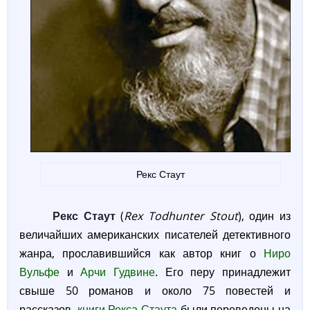
Рекс Стаут
Рекс Стаут
(
Rex Todhunter Stout
), один из
величайших американских писателей детективного
жанра, прославившийся как автор книг о
Ниро
Вульфе
и
Арчи Гудвине
. Его перу принадлежит
свыше 50 романов и около 75 повестей и
рассказов,
книги Рекса Стаута
были переведены на