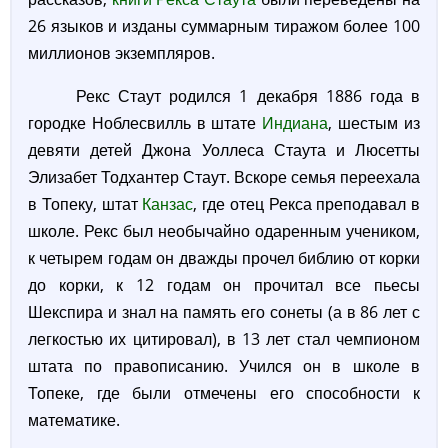
26 языков и изданы суммарным тиражом более 100
миллионов экземпляров.
Рекс Стаут родился 1 декабря 1886 года в
городке Ноблесвилль в штате
Индиана
, шестым из
девяти детей Джона Уоллеса Стаута и Люсетты
Элизабет Тодхантер Стаут. Вскоре семья переехала
в Топеку, штат
Канзас
, где отец Рекса преподавал в
школе. Рекс был необычайно одаренным учеником,
к четырем годам он дважды прочел библию от корки
до корки, к 12 годам он прочитал все пьесы
Шекспира и знал на память его сонеты (а в 86 лет с
легкостью их цитировал), в 13 лет стал чемпионом
штата по правописанию. Учился он в школе в
Топеке, где были отмечены его способности к
математике.