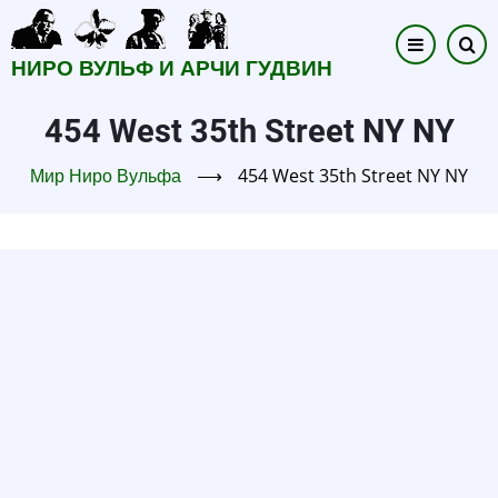
Перейти
к
НИРО ВУЛЬФ И АРЧИ ГУДВИН
основному
содержанию
454 West 35th Street NY NY
Мир Ниро Вульфа
⟶
454 West 35th Street NY NY