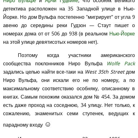
Ниро Вульфе
и
Арчи Гудвине
, что особняк великого
детектива расположен на 35 Западной улице в Нью-
Йорке. Но дом Вульфа постепенно "мигрирует" от угла 9
авеню до середины реки Гудзон — Стаут пишет о
номерах дома от от 506 до 938 (в реальном
Нью-Йорке
на этой улице девятисотых номеров нет).
Поэтому когда участники американского
сообщества поклонников Ниро Вульфа
Wolfe Pack
задались целью найти все-таки на
West 35th Street
дом
Ниро Вульфа, они искали его не по номеру, а по
максимальному соответствию особняку, описанному в
книгах. Самым похожим оказался дом № 454. За домом
есть даже проход на соседнюю, 34 улицу. Нет только, к
сожалению, знаменитых семи ступенек, ведущих к
☺
парадному входу